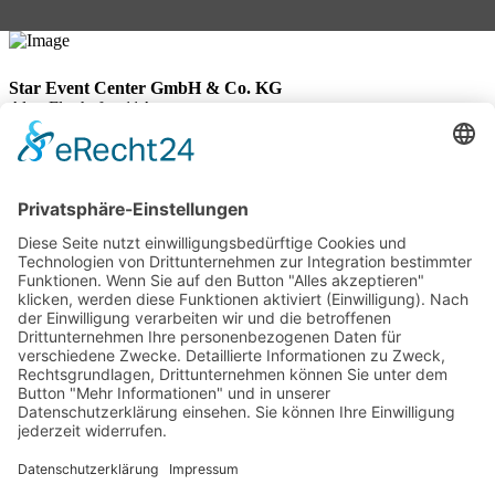
Star Event Center GmbH & Co. KG
Alter Flughafen 11A
30179 Hannover
Telefon: +495116766-132
Telefax: +495116766-133
E-Mail:
info@star-event-center.de
Impressum
">
Datenschutz
Star-Event-Center © 2026
">
Start
">
Location
Ausstattung
Grundriss
Bestuhlungsvariante
Service
Entertainment
Dekoration